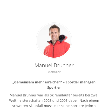
Ehrgeiz,
Ehrgeiz,
bei
3
Disziplin
Disziplin
den
bei
und
und
Österreichischen
den
Leidenschaft
Leidenschaft
Skimeisterschaften
Österreichischen
für
für
2025
Skimeisterschaften
den
den
Platz
2025
Sport.
Sport.
3
Platz
internationale
3
Kidstrophy
internationale
2026
Kidstrophy
Lauf-
2026
Manuel Brunner
Moststraßen-
Lauf-
Laufcup
Manager
Moststraßen-
Gesamtsiegerin
Laufcup
„Gemeinsam mehr erreichen“ – Sportler managen
U10
Gesamtsiegerin
Sportler
2024,
U10
U12
Manuel Brunner war als Skirennläufer bereits bei zwei
2024,
2025
Weltmeisterschaften 2003 und 2005 dabei. Nach einem
U12
Mehrere
schweren Skiunfall musste er seine Karriere jedoch