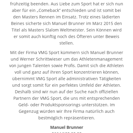
2025
frühzeitig beenden. Aus Liebe zum Sport hat er sich nun
nationale
Mehrere
aber für ein „Comeback“ entschieden und ist somit bei
Laufsiege
nationale
den Masters Rennen im Einsatz. Trotz eines lädierten
Leichtathletik-
Laufsiege
Beines sicherte sich Manuel Brunner im März 2015 den
Vizelandesmeisterin
Leichtathletik-
Titel als Masters Slalom Weltmeister. Sein Können wird
bei
Vizelandesmeisterin
er somit auch künftig noch des Öfteren unter Beweis
Sprint
stellen.
bei
60m,
Sprint
Mit der Firma VMG Sport kümmern sich Manuel Brunner
u.
60m,
und Werner Schrittwieser um das Athletenmanagement
a.
u.
von jungen Talenten sowie Profis. Damit sich die Athleten
zahlreiche
a.
voll und ganz auf ihren Sport konzentrieren können,
Siege
übernimmt VMG Sport alle administrativen Tätigkeiten
zahlreiche
bei
und sorgt somit für ein perfektes Umfeld der Athleten.
Siege
div.
Deshalb sind wir nun auf der Suche nach offiziellen
bei
Läufen
Partnern der VMG Sport, die uns mit entsprechenden
div.
Geld- oder Produktsponsorings unterstützen. Im
Läufen
Gegenzug würden wir Ihre Firma natürlich auch
bestmöglich repräsentieren.
Manuel Brunner